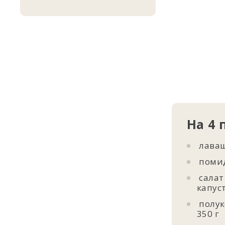
На 4 
лаваш
помид
салат
капуст
полук
350 г