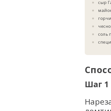
сыр Г
майо
горчиц
чесно
соль 
специ
Спос
Шаг 1
Нарез
ломти