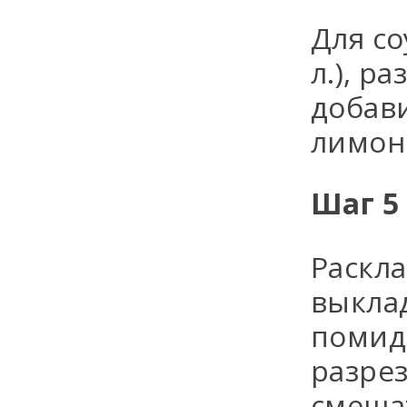
Для со
л.), р
добави
лимонн
Шаг 5
Раскл
выклад
помид
разрез
смешат